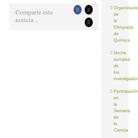
Organizació
Comparte esta
Facebook
X
de
noticia...
la
Correo
Olimpiada
electrónico
de
Química
Noche
europea
de
los
investigador
Participació
en
la
Semana
de
la
Ciencia