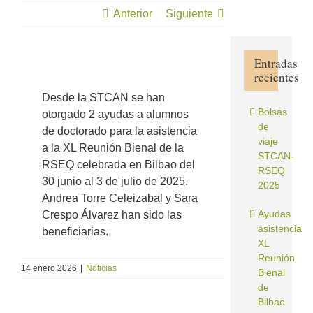
Anterior
Siguiente
Entradas
recientes
Ver
imagen
Desde la STCAN se han
más
Bolsas
otorgado 2 ayudas a alumnos
grande
de
de doctorado para la asistencia
viaje
a la XL Reunión Bienal de la
STCAN-
RSEQ celebrada en Bilbao del
RSEQ
30 junio al 3 de julio de 2025.
2025
Andrea Torre Celeizabal y Sara
Ayudas
Crespo Álvarez han sido las
asistencia
beneficiarias.
XL
Reunión
14 enero 2026
|
Noticias
Bienal
de
Bilbao