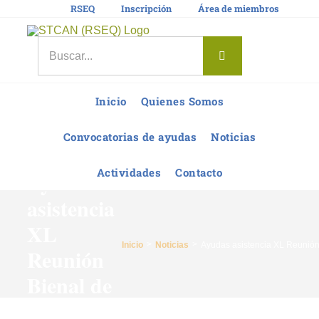
Saltar
RSEQ
Inscripción
Área de miembros
al
contenido
Buscar:
Inicio
Quienes Somos
Convocatorias de ayudas
Noticias
Actividades
Contacto
Ayudas
asistencia
XL
Inicio
Noticias
Ayudas asistencia XL Reunión
Reunión
Bienal de
Bilbao