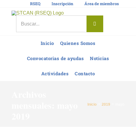
Saltar
RSEQ
Inscripción
Área de miembros
al
contenido
Buscar:
Inicio
Quienes Somos
Convocatorias de ayudas
Noticias
Actividades
Contacto
Archivos
mensuales:
mayo
Inicio
2019
mayo
2019