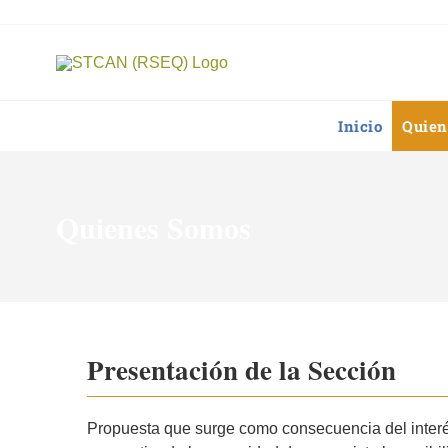
Saltar
al
contenido
Inicio
Quien
Quienes Somos
Presentación de la Sección
Propuesta que surge como consecuencia del interé