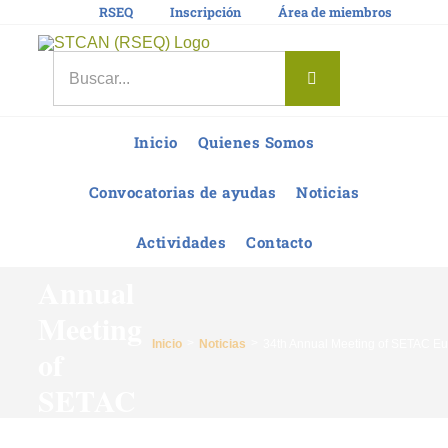
Saltar
RSEQ
Inscripción
Área de miembros
al
contenido
Buscar:
Inicio
Quienes Somos
Convocatorias de ayudas
Noticias
Actividades
Contacto
34th
Annual
Meeting
Inicio
Noticias
34th Annual Meeting of SETAC E
of
SETAC
Europe