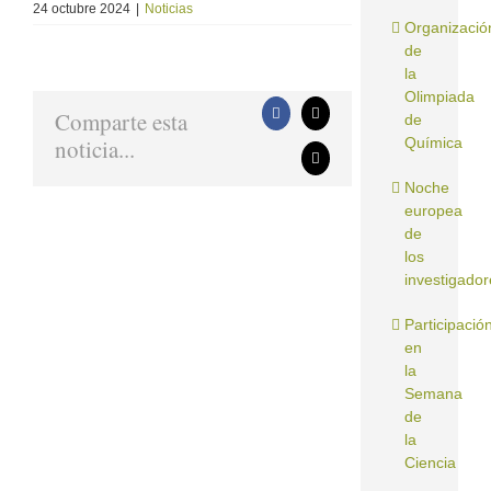
24 octubre 2024
|
Noticias
Organizació
de
la
Olimpiada
Comparte esta
Facebook
X
de
noticia...
Química
Correo
electrónico
Noche
europea
de
los
investigador
Participació
en
la
Semana
de
la
Ciencia