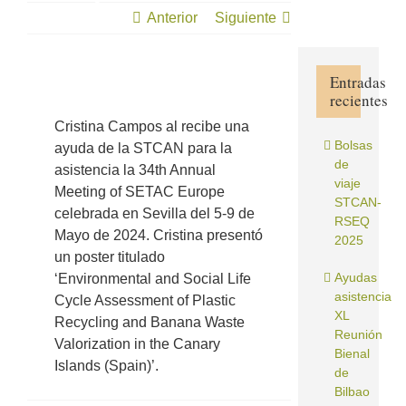
Anterior
Siguiente
Entradas
recientes
Ver
imagen
Cristina Campos al recibe una
más
Bolsas
ayuda de la STCAN para la
grande
de
asistencia la 34th Annual
viaje
Meeting of SETAC Europe
STCAN-
celebrada en Sevilla del 5-9 de
RSEQ
Mayo de 2024. Cristina presentó
2025
un poster titulado
Ayudas
‘Environmental and Social Life
asistencia
Cycle Assessment of Plastic
XL
Recycling and Banana Waste
Reunión
Valorization in the Canary
Bienal
Islands (Spain)’.
de
Bilbao